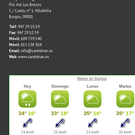
Pol. Ind. Los Brezos
C./ Cueto, nº 1, Villalbilla
Burgos, 09001
Telf:
947 29 10 19
Fax:
947 29 10 59
Móvil:
609 759 540
Móvil:
615 138 364
Email:
info@santidrian.es
Web:
www.santidrian.es
Meteo en Burgos