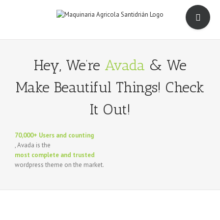
Saltar
Toggle
al
Sliding
contenido
Bar
Area
Hey, We’re
Avada
& We
Make Beautiful Things! Check
It Out!
70,000+ Users and counting
, Avada is the
most complete and trusted
wordpress theme on the market.