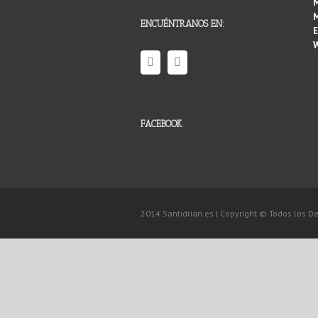
M
M
ENCUÉNTRANOS EN:
E
W
FACEBOOK
2014 Santidrian.es | Copyright © Todos los 