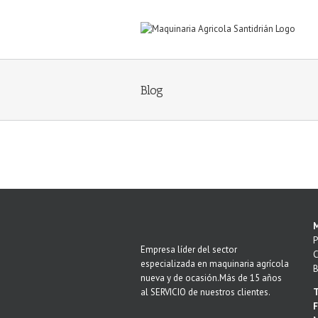
Saltar
al
contenido
Blog
M
P
Empresa líder del sector
C
especializada en maquinaria agrícola
B
nueva y de ocasión.Más de 15 años
al SERVICIO de nuestros clientes.
T
F