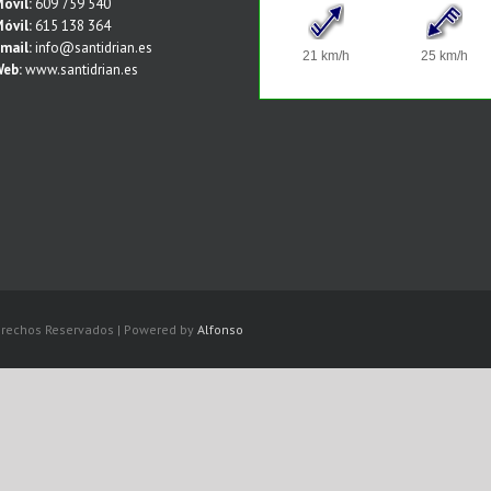
óvil:
609 759 540
óvil:
615 138 364
mail:
info@santidrian.es
eb:
www.santidrian.es
Derechos Reservados | Powered by
Alfonso