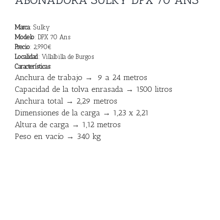
Marca
: Sulky
Modelo
: DPX 70 Ans
Precio
: 2,990€
Localidad
: Villalbilla de Burgos
Características
:
Anchura de trabajo →
9 a 24 metros
Capacidad de la tolva enrasada →
1500 litros
Anchura total →
2,29 metros
Dime
nsiones de la carga →
1,23 x 2,21
Altura de carga →
1,12 metros
Peso en vacío →
340 kg