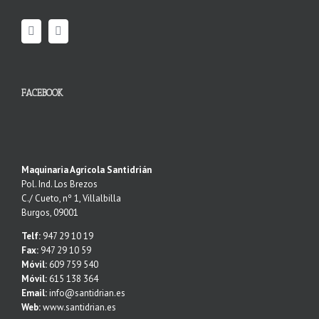
FACEBOOK
Maquinaria Agrícola Santidrián
Pol. Ind. Los Brezos
C./ Cueto, nº 1, Villalbilla
Burgos, 09001
Telf:
947 29 10 19
Fax:
947 29 10 59
Móvil:
609 759 540
Móvil:
615 138 364
Email:
info@santidrian.es
Web:
www.santidrian.es