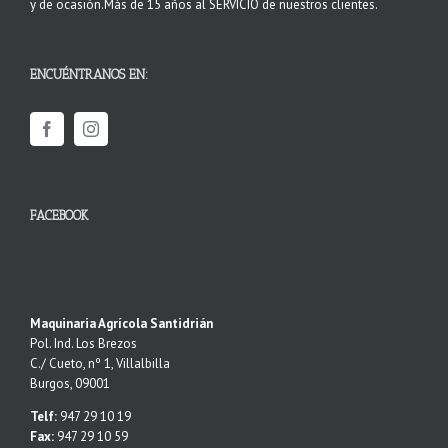
y de ocasión.Más de 15 años al SERVICIO de nuestros clientes.
ENCUÉNTRANOS EN:
FACEBOOK
Maquinaria Agrícola Santidrián
Pol. Ind. Los Brezos
C./ Cueto, nº 1, Villalbilla
Burgos, 09001
Telf:
947 29 10 19
Fax:
947 29 10 59