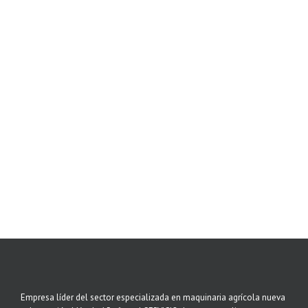
Empresa líder del sector especializada en maquinaria agrícola nueva