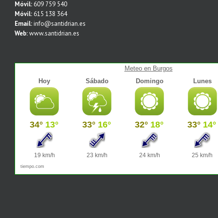
Móvil:
609 759 540
Móvil:
615 138 364
Email:
info@santidrian.es
Web:
www.santidrian.es
Meteo en Burgos