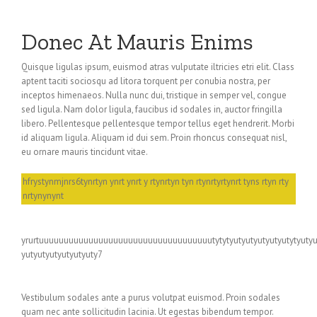
Donec At Mauris Enims
Quisque ligulas ipsum, euismod atras vulputate iltricies etri elit. Class
aptent taciti sociosqu ad litora torquent per conubia nostra, per
inceptos himenaeos. Nulla nunc dui, tristique in semper vel, congue
sed ligula. Nam dolor ligula, faucibus id sodales in, auctor fringilla
libero. Pellentesque pellentesque tempor tellus eget hendrerit. Morbi
id aliquam ligula. Aliquam id dui sem. Proin rhoncus consequat nisl,
eu ornare mauris tincidunt vitae.
hfrystynmjnrs6tynrtyn ynrt ynrt y rtynrtyn tyn rtynrtyrtynrt tyns rtyn rty
nrtynynynt
yrurtuuuuuuuuuuuuuuuuuuuuuuuuuuuuuuuuuuutytytyutyutyutyutyutytyuty
yutyutyutyutyutyuty7
Vestibulum sodales ante a purus volutpat euismod. Proin sodales
quam nec ante sollicitudin lacinia. Ut egestas bibendum tempor.