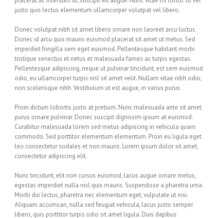
placerat ac interdum ut, suscipit eu augue. Nunc vitae mi tortor. Ut vel
justo quis lectus elementum ullamcorper volutpat vel libero.
Donec volutpat nibh sit amet libero ornare non laoreet arcu luctus.
Donec id arcu quis mauris euismod placerat sit amet ut metus. Sed
imperdiet fringilla sem eget euismod. Pellentesque habitant morbi
tristique senectus et netus et malesuada fames ac turpis egestas.
Pellentesque adipiscing, neque ut pulvinar tincidunt, est sem euismod
odio, eu ullamcorper turpis nisl sit amet velit. Nullam vitae nibh odio,
non scelerisque nibh. Vestibulum ut est augue, in varius purus.
Proin dictum lobortis justo at pretium. Nunc malesuada ante sit amet
purus ornare pulvinar. Donec suscipit dignissim ipsum at euismod.
Curabitur malesuada lorem sed metus adipiscing in vehicula quam
commodo. Sed porttitor elementum elementum. Proin eu ligula eget
leo consectetur sodales et non mauris. Lorem ipsum dolor sit amet,
consectetur adipiscing elit.
Nunc tincidunt, elit non cursus euismod, lacus augue ornare metus,
egestas imperdiet nulla nisl quis mauris. Suspendisse a pharetra urna.
Morbi dui lectus, pharetra nec elementum eget, vulputate ut nisi.
Aliquam accumsan, nulla sed feugiat vehicula, lacus justo semper
libero, quis porttitor turpis odio sit amet ligula. Duis dapibus