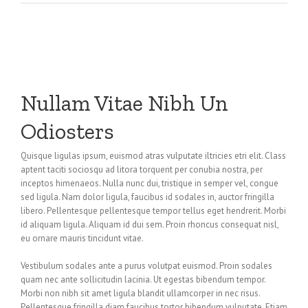
Nullam Vitae Nibh Un
Odiosters
Quisque ligulas ipsum, euismod atras vulputate iltricies etri elit. Class
aptent taciti sociosqu ad litora torquent per conubia nostra, per
inceptos himenaeos. Nulla nunc dui, tristique in semper vel, congue
sed ligula. Nam dolor ligula, faucibus id sodales in, auctor fringilla
libero. Pellentesque pellentesque tempor tellus eget hendrerit. Morbi
id aliquam ligula. Aliquam id dui sem. Proin rhoncus consequat nisl,
eu ornare mauris tincidunt vitae.
Vestibulum sodales ante a purus volutpat euismod. Proin sodales
quam nec ante sollicitudin lacinia. Ut egestas bibendum tempor.
Morbi non nibh sit amet ligula blandit ullamcorper in nec risus.
Pellentesque fringilla diam faucibus tortor bibendum vulputate. Etiam