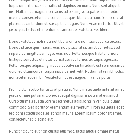
turpis urna, rhoncus et mattis ut, dapibus eu nunc. Nunc sed aliquet
nisi. Nullam ut magna non lacus adipiscing volutpat. Aenean odio
mauris, consectetur quis consequat quis, blandit a nunc. Sed orci erat,
placerat ac interdum ut, suscipit eu augue. Nunc vitae mi tortor. Ut vel
justo quis lectus elementum ullamcorper volutpat vel libero.
Donec volutpat nibh sit amet libero ornare non laoreet arcu luctus.
Donec id arcu quis mauris euismod placerat sit amet ut metus. Sed
imperdiet fringilla sem eget euismod. Pellentesque habitant morbi
tristique senectus et netus et malesuada fames ac turpis egestas.
Pellentesque adipiscing, neque ut pulvinar tincidunt, est sem euismod
odio, eu ullamcorper turpis nisl sit amet velit. Nullam vitae nibh odio,
non scelerisque nibh. Vestibulum ut est augue, in varius purus.
Proin dictum lobortis justo at pretium. Nunc malesuada ante sit amet
purus ornare pulvinar. Donec suscipit dignissim ipsum at euismod.
Curabitur malesuada lorem sed metus adipiscing in vehicula quam
commodo. Sed porttitor elementum elementum. Proin eu ligula eget
leo consectetur sodales et non mauris. Lorem ipsum dolor sit amet,
consectetur adipiscing elit.
Nunc tincidunt, elit non cursus euismod, lacus augue ornare metus,