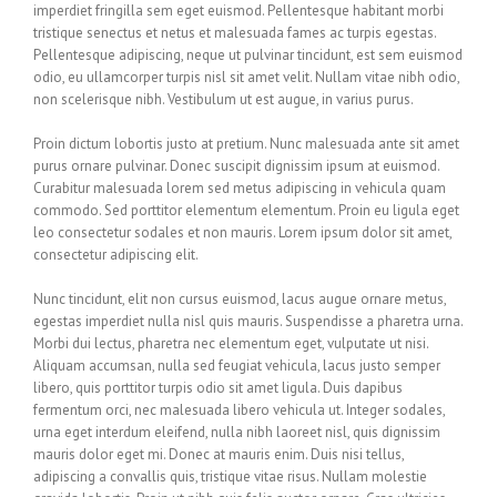
imperdiet fringilla sem eget euismod. Pellentesque habitant morbi
tristique senectus et netus et malesuada fames ac turpis egestas.
Pellentesque adipiscing, neque ut pulvinar tincidunt, est sem euismod
odio, eu ullamcorper turpis nisl sit amet velit. Nullam vitae nibh odio,
non scelerisque nibh. Vestibulum ut est augue, in varius purus.
Proin dictum lobortis justo at pretium. Nunc malesuada ante sit amet
purus ornare pulvinar. Donec suscipit dignissim ipsum at euismod.
Curabitur malesuada lorem sed metus adipiscing in vehicula quam
commodo. Sed porttitor elementum elementum. Proin eu ligula eget
leo consectetur sodales et non mauris. Lorem ipsum dolor sit amet,
consectetur adipiscing elit.
Nunc tincidunt, elit non cursus euismod, lacus augue ornare metus,
egestas imperdiet nulla nisl quis mauris. Suspendisse a pharetra urna.
Morbi dui lectus, pharetra nec elementum eget, vulputate ut nisi.
Aliquam accumsan, nulla sed feugiat vehicula, lacus justo semper
libero, quis porttitor turpis odio sit amet ligula. Duis dapibus
fermentum orci, nec malesuada libero vehicula ut. Integer sodales,
urna eget interdum eleifend, nulla nibh laoreet nisl, quis dignissim
mauris dolor eget mi. Donec at mauris enim. Duis nisi tellus,
adipiscing a convallis quis, tristique vitae risus. Nullam molestie