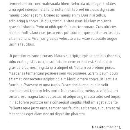
fermentum orci, nec malesuada libero vehicula ut. Integer sodales,
urna eget interdum eleifend, nulla nibh laoreet nisl, quis dignissim
mauris dolor eget mi. Donec at mauris enim. Duis nisi tellus,
adipiscing a convallis quis, tristique vitae risus. Nullam molestie
gravida lobortis. Proin ut nibh quis felis auctor ornare. Cras ultricies,
nibh at mollis faucibus, justo eros porttitor mi, quis auctor lectus arcu
sit amet nunc. Vivamus gravida vehicula arcu, vitae vulputate augue
lacinia faucibus.
Ut porttitor euismod cursus. Mauris suscipit, turpis ut dapibus rhoncus,
odio erat egestas orci, in sollicitudin enim erat id est. Sed auctor
gravida arcu, nec fringilla orci aliquet ut. Nullam eu pretium purus.
Maecenas fermentum posuere sem vel posuere. Lorem ipsum dolor
sit amet, consectetur adipiscing elit. Morbi ornare convallis lectus a
faucibus. Praesent et urna turpis. Fusce tincidunt augue in velit
tincidunt sed tempor felis porta. Nunc sodales, metus ut vestibulum
ornare, est magna laoreet lectus, ut adipiscing massa odio sed turpis.
In nec lorem porttitor urna consequat sagittis. Nullam eget elit ante.
Pellentesque justo urna, semper nec faucibus sit amet, aliquam at mi.
Maecenas eget diam nec mi dignissim pharetra.
Más información