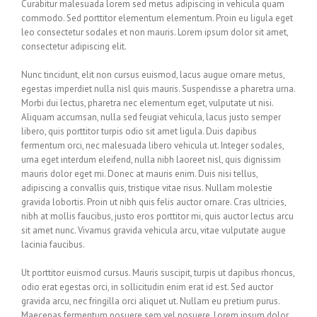
Curabitur malesuada lorem sed metus adipiscing in vehicula quam
commodo. Sed porttitor elementum elementum. Proin eu ligula eget
leo consectetur sodales et non mauris. Lorem ipsum dolor sit amet,
consectetur adipiscing elit.
Nunc tincidunt, elit non cursus euismod, lacus augue ornare metus,
egestas imperdiet nulla nisl quis mauris. Suspendisse a pharetra urna.
Morbi dui lectus, pharetra nec elementum eget, vulputate ut nisi.
Aliquam accumsan, nulla sed feugiat vehicula, lacus justo semper
libero, quis porttitor turpis odio sit amet ligula. Duis dapibus
fermentum orci, nec malesuada libero vehicula ut. Integer sodales,
urna eget interdum eleifend, nulla nibh laoreet nisl, quis dignissim
mauris dolor eget mi. Donec at mauris enim. Duis nisi tellus,
adipiscing a convallis quis, tristique vitae risus. Nullam molestie
gravida lobortis. Proin ut nibh quis felis auctor ornare. Cras ultricies,
nibh at mollis faucibus, justo eros porttitor mi, quis auctor lectus arcu
sit amet nunc. Vivamus gravida vehicula arcu, vitae vulputate augue
lacinia faucibus.
Ut porttitor euismod cursus. Mauris suscipit, turpis ut dapibus rhoncus,
odio erat egestas orci, in sollicitudin enim erat id est. Sed auctor
gravida arcu, nec fringilla orci aliquet ut. Nullam eu pretium purus.
Maecenas fermentum posuere sem vel posuere. Lorem ipsum dolor