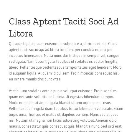
Class Aptent Taciti Soci Ad
Litora
Quisque ligula ipsum, euismod a vulputate a, ultricies et elit. Class
aptent taciti sociosqu ad litora torquent per conubia nostra, per
inceptos himenaeos. Nulla nunc dui, tristique in semper vel, congue
sed ligula. Nam dolor ligula, faucibus id sodales in, auctor fringilla
libero. Pellentesque pellentesque tempor tellus eget hendrerit. Morbi
id aliquam ligula. Aliquam id dui sem. Proin rhoncus consequat nisl,
eu ornare mauris tincidunt vitae.
Vestibulum sodales ante a purus volutpat euismod. Proin sodales
quam nec ante sollicitudin lacinia. Ut egestas bibendum tempor.
Morbi non nibh sit amet ligula blandit ullamcorper in nec risus.
Pellentesque fringilla diam faucibus tortor bibendum vulputate. Etiam
turpis urna, rhoncus et mattis ut, dapibus eu nunc. Nunc sed aliquet
nisi. Nullam ut magna non lacus adipiscing volutpat. Aenean odio
mauris, consectetur quis consequat quis, blandit a nunc. Sed orci erat,