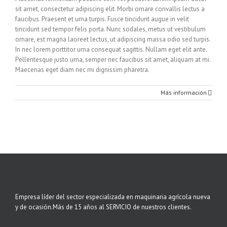
sit amet, consectetur adipiscing elit. Morbi ornare convallis lectus a
faucibus. Praesent et urna turpis. Fusce tincidunt augue in velit
tincidunt sed tempor felis porta. Nunc sodales, metus ut vestibulum
ornare, est magna laoreet lectus, ut adipiscing massa odio sed turpis.
In nec lorem porttitor urna consequat sagittis. Nullam eget elit ante.
Pellentesque justo urna, semper nec faucibus sit amet, aliquam at mi.
Maecenas eget diam nec mi dignissim pharetra.
Más información
Empresa líder del sector especializada en maquinaria agrícola nueva
y de ocasión.Más de 15 años al SERVICIO de nuestros clientes.