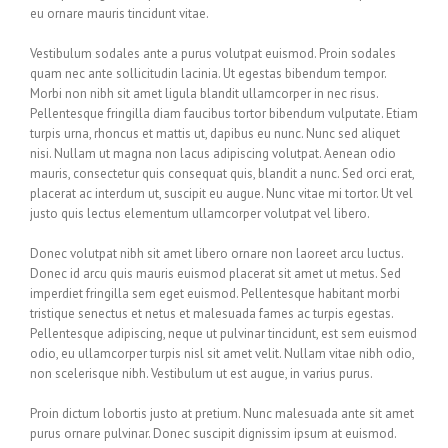
eu ornare mauris tincidunt vitae.
Vestibulum sodales ante a purus volutpat euismod. Proin sodales
quam nec ante sollicitudin lacinia. Ut egestas bibendum tempor.
Morbi non nibh sit amet ligula blandit ullamcorper in nec risus.
Pellentesque fringilla diam faucibus tortor bibendum vulputate. Etiam
turpis urna, rhoncus et mattis ut, dapibus eu nunc. Nunc sed aliquet
nisi. Nullam ut magna non lacus adipiscing volutpat. Aenean odio
mauris, consectetur quis consequat quis, blandit a nunc. Sed orci erat,
placerat ac interdum ut, suscipit eu augue. Nunc vitae mi tortor. Ut vel
justo quis lectus elementum ullamcorper volutpat vel libero.
Donec volutpat nibh sit amet libero ornare non laoreet arcu luctus.
Donec id arcu quis mauris euismod placerat sit amet ut metus. Sed
imperdiet fringilla sem eget euismod. Pellentesque habitant morbi
tristique senectus et netus et malesuada fames ac turpis egestas.
Pellentesque adipiscing, neque ut pulvinar tincidunt, est sem euismod
odio, eu ullamcorper turpis nisl sit amet velit. Nullam vitae nibh odio,
non scelerisque nibh. Vestibulum ut est augue, in varius purus.
Proin dictum lobortis justo at pretium. Nunc malesuada ante sit amet
purus ornare pulvinar. Donec suscipit dignissim ipsum at euismod.