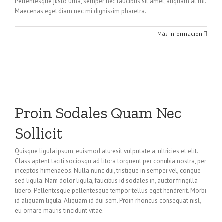
Pellentesque justo urna, semper nec faucibus sit amet, aliquam at mi.
Maecenas eget diam nec mi dignissim pharetra.
Más información
Proin Sodales Quam Nec
Sollicit
Quisque ligula ipsum, euismod aturesit vulputate a, ultricies et elit.
Class aptent taciti sociosqu ad litora torquent per conubia nostra, per
inceptos himenaeos. Nulla nunc dui, tristique in semper vel, congue
sed ligula. Nam dolor ligula, faucibus id sodales in, auctor fringilla
libero. Pellentesque pellentesque tempor tellus eget hendrerit. Morbi
id aliquam ligula. Aliquam id dui sem. Proin rhoncus consequat nisl,
eu ornare mauris tincidunt vitae.