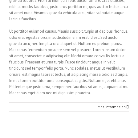
gravida lobortis. Proin ut nibh quis felis auctor ornare. Cras ultricies,
nibh at mollis faucibus, justo eros porttitor mi, quis auctor lectus arcu
sit amet nunc. Vivamus gravida vehicula arcu, vitae vulputate augue
lacinia faucibus.
Ut porttitor euismod cursus. Mauris suscipit, turpis ut dapibus rhoncus,
odio erat egestas orci, in sollicitudin enim erat id est. Sed auctor
gravida arcu, nec fringilla orci aliquet ut. Nullam eu pretium purus.
Maecenas fermentum posuere sem vel posuere. Lorem ipsum dolor
sit amet, consectetur adipiscing elit. Morbi ornare convallis lectus a
faucibus. Praesent et urna turpis. Fusce tincidunt augue in velit
tincidunt sed tempor felis porta. Nunc sodales, metus ut vestibulum
ornare, est magna laoreet lectus, ut adipiscing massa odio sed turpis.
In nec lorem porttitor urna consequat sagittis. Nullam eget elit ante.
Pellentesque justo urna, semper nec faucibus sit amet, aliquam at mi.
Maecenas eget diam nec mi dignissim pharetra.
Más información