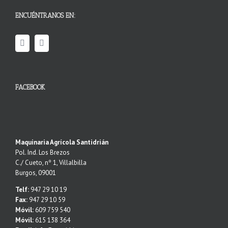
ENCUÉNTRANOS EN:
FACEBOOK
Maquinaria Agrícola Santidrián
Pol. Ind. Los Brezos
C./ Cueto, nº 1, Villalbilla
Burgos, 09001
Telf:
947 29 10 19
Fax:
947 29 10 59
Móvil:
609 759 540
Móvil:
615 138 364