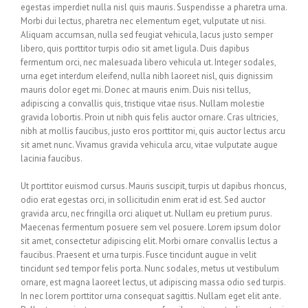
egestas imperdiet nulla nisl quis mauris. Suspendisse a pharetra urna.
Morbi dui lectus, pharetra nec elementum eget, vulputate ut nisi.
Aliquam accumsan, nulla sed feugiat vehicula, lacus justo semper
libero, quis porttitor turpis odio sit amet ligula. Duis dapibus
fermentum orci, nec malesuada libero vehicula ut. Integer sodales,
urna eget interdum eleifend, nulla nibh laoreet nisl, quis dignissim
mauris dolor eget mi. Donec at mauris enim. Duis nisi tellus,
adipiscing a convallis quis, tristique vitae risus. Nullam molestie
gravida lobortis. Proin ut nibh quis felis auctor ornare. Cras ultricies,
nibh at mollis faucibus, justo eros porttitor mi, quis auctor lectus arcu
sit amet nunc. Vivamus gravida vehicula arcu, vitae vulputate augue
lacinia faucibus.
Ut porttitor euismod cursus. Mauris suscipit, turpis ut dapibus rhoncus,
odio erat egestas orci, in sollicitudin enim erat id est. Sed auctor
gravida arcu, nec fringilla orci aliquet ut. Nullam eu pretium purus.
Maecenas fermentum posuere sem vel posuere. Lorem ipsum dolor
sit amet, consectetur adipiscing elit. Morbi ornare convallis lectus a
faucibus. Praesent et urna turpis. Fusce tincidunt augue in velit
tincidunt sed tempor felis porta. Nunc sodales, metus ut vestibulum
ornare, est magna laoreet lectus, ut adipiscing massa odio sed turpis.
In nec lorem porttitor urna consequat sagittis. Nullam eget elit ante.