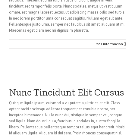
faucibus. Praesent et urna turpis. Fusce tincidunt augue in velit
tincidunt sed tempor felis porta. Nunc sodales, metus ut vestibulum
ornare, est magna laoreet lectus, ut adipiscing massa odio sed turpis.
In nec lorem porttitor urna consequat sagittis. Nullam eget elit ante.
Pellentesque justo urna, semper nec faucibus sit amet, aliquam at mi.
Maecenas eget diam nec mi dignissim pharetra.
Más información
Nunc Tincidunt Elit Cursus
Quisque ligula ipsum, euismod a vulputate a, ultricies et elit. Class
aptent taciti sociosqu ad litora torquent per conubia nostra, per
inceptos himenaeos. Nulla nunc dui, tristique in semper vel, congue
sed ligula. Nam dolor ligula, faucibus id sodales in, auctor fringilla
libero. Pellentesque pellentesque tempor tellus eget hendrerit. Morbi
id aliquam ligula. Aliquam id dui sem. Proin rhoncus consequat nisl,