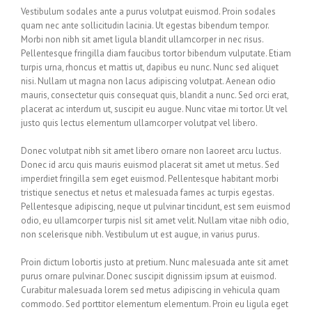
Vestibulum sodales ante a purus volutpat euismod. Proin sodales
quam nec ante sollicitudin lacinia. Ut egestas bibendum tempor.
Morbi non nibh sit amet ligula blandit ullamcorper in nec risus.
Pellentesque fringilla diam faucibus tortor bibendum vulputate. Etiam
turpis urna, rhoncus et mattis ut, dapibus eu nunc. Nunc sed aliquet
nisi. Nullam ut magna non lacus adipiscing volutpat. Aenean odio
mauris, consectetur quis consequat quis, blandit a nunc. Sed orci erat,
placerat ac interdum ut, suscipit eu augue. Nunc vitae mi tortor. Ut vel
justo quis lectus elementum ullamcorper volutpat vel libero.
Donec volutpat nibh sit amet libero ornare non laoreet arcu luctus.
Donec id arcu quis mauris euismod placerat sit amet ut metus. Sed
imperdiet fringilla sem eget euismod. Pellentesque habitant morbi
tristique senectus et netus et malesuada fames ac turpis egestas.
Pellentesque adipiscing, neque ut pulvinar tincidunt, est sem euismod
odio, eu ullamcorper turpis nisl sit amet velit. Nullam vitae nibh odio,
non scelerisque nibh. Vestibulum ut est augue, in varius purus.
Proin dictum lobortis justo at pretium. Nunc malesuada ante sit amet
purus ornare pulvinar. Donec suscipit dignissim ipsum at euismod.
Curabitur malesuada lorem sed metus adipiscing in vehicula quam
commodo. Sed porttitor elementum elementum. Proin eu ligula eget