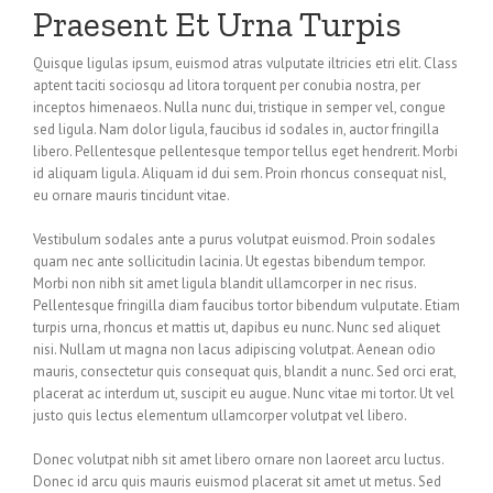
Praesent Et Urna Turpis
Quisque ligulas ipsum, euismod atras vulputate iltricies etri elit. Class
aptent taciti sociosqu ad litora torquent per conubia nostra, per
inceptos himenaeos. Nulla nunc dui, tristique in semper vel, congue
sed ligula. Nam dolor ligula, faucibus id sodales in, auctor fringilla
libero. Pellentesque pellentesque tempor tellus eget hendrerit. Morbi
id aliquam ligula. Aliquam id dui sem. Proin rhoncus consequat nisl,
eu ornare mauris tincidunt vitae.
Vestibulum sodales ante a purus volutpat euismod. Proin sodales
quam nec ante sollicitudin lacinia. Ut egestas bibendum tempor.
Morbi non nibh sit amet ligula blandit ullamcorper in nec risus.
Pellentesque fringilla diam faucibus tortor bibendum vulputate. Etiam
turpis urna, rhoncus et mattis ut, dapibus eu nunc. Nunc sed aliquet
nisi. Nullam ut magna non lacus adipiscing volutpat. Aenean odio
mauris, consectetur quis consequat quis, blandit a nunc. Sed orci erat,
placerat ac interdum ut, suscipit eu augue. Nunc vitae mi tortor. Ut vel
justo quis lectus elementum ullamcorper volutpat vel libero.
Donec volutpat nibh sit amet libero ornare non laoreet arcu luctus.
Donec id arcu quis mauris euismod placerat sit amet ut metus. Sed