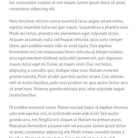
leo consectetur sodales et non mauris. Lorem ipsum dolor sit amet,
consectetur adipiscing elit.
Nunc tincidunt, elit non cursus euismod, lacus augue ornare metus,
egestas imperdiet nulla nisl quis mauris. Suspendisse a pharetra urna.
Morbi dui lectus, pharetra nec elementum eget, vulputate ut nisi.
Aliquam accumsan, nulla sed feugiat vehicula, lacus justo semper
libero, quis porttitor turpis odio sit amet ligula. Duis dapibus
fermentum orci, nec malesuada libero vehicula ut. Integer sodales,
urna eget interdum eleifend, nulla nibh laoreet nisl, quis dignissim
mauris dolor eget mi. Donec at mauris enim. Duis nisi tellus,
adipiscing a convallis quis, tristique vitae risus. Nullam molestie
gravida lobortis. Proin ut nibh quis felis auctor ornare. Cras ultricies,
nibh at mollis faucibus, justo eros porttitor mi, quis auctor lectus arcu
sit amet nunc. Vivamus gravida vehicula arcu, vitae vulputate augue
lacinia faucibus.
Ut porttitor euismod cursus. Mauris suscipit, turpis ut dapibus rhoncus,
odio erat egestas orci, in sollicitudin enim erat id est. Sed auctor
gravida arcu, nec fringilla orci aliquet ut. Nullam eu pretium purus.
Maecenas fermentum posuere sem vel posuere. Lorem ipsum dolor
sit amet, consectetur adipiscing elit. Morbi ornare convallis lectus a