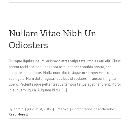
Aptent
Taciti
Soci
Ad
Litora
Nullam Vitae Nibh Un
Odiosters
Quisque ligulas ipsum, euismod atras vulputate iltricies etri elit. Class
aptent taciti sociosqu ad litora torquent per conubia nostra, per
inceptos himenaeos. Nulla nunc dui, tristique in semper vel, congue
sed ligula. Nam dolor ligula, faucibus id sodales in, auctor fringilla
libero. Pellentesque pellentesque tempor tellus eget hendrerit. Morbi
id aliquam ligula. Aliquam id dui [...]
en
By
admin
|
julio 31st, 2012
|
Creative
|
Comentarios desactivados
Nullam
Read More
Vitae
Nibh
Un