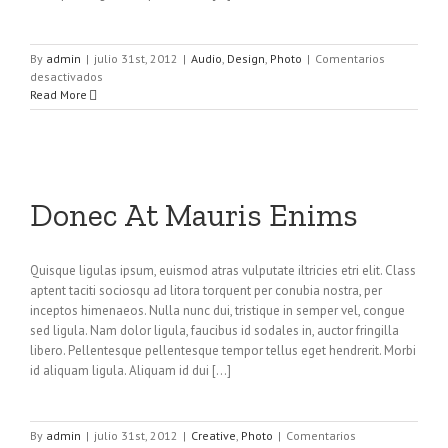
By
admin
|
julio 31st, 2012
|
Audio
,
Design
,
Photo
|
Comentarios
en
desactivados
Praesent
Read More
Et
Urna
Turpis
Donec At Mauris Enims
Quisque ligulas ipsum, euismod atras vulputate iltricies etri elit. Class
aptent taciti sociosqu ad litora torquent per conubia nostra, per
inceptos himenaeos. Nulla nunc dui, tristique in semper vel, congue
sed ligula. Nam dolor ligula, faucibus id sodales in, auctor fringilla
libero. Pellentesque pellentesque tempor tellus eget hendrerit. Morbi
id aliquam ligula. Aliquam id dui [...]
By
admin
|
julio 31st, 2012
|
Creative
,
Photo
|
Comentarios