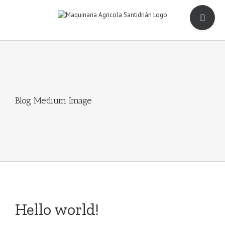
Saltar
Toggle
al
Sliding
contenido
Bar
Area
Blog Medium Image
Hello world!