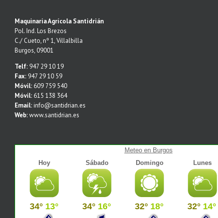
Maquinaria Agrícola Santidrián
Pol. Ind. Los Brezos
C./ Cueto, nº 1, Villalbilla
Burgos, 09001
Telf:
947 29 10 19
Fax:
947 29 10 59
Móvil:
609 759 540
Móvil:
615 138 364
Email:
info@santidrian.es
Web:
www.santidrian.es
Meteo en Burgos