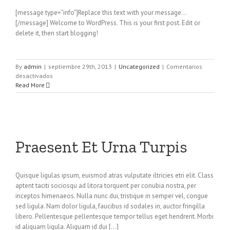
[message type="info"]Replace this text with your message...
[/message] Welcome to WordPress. This is your first post. Edit or
delete it, then start blogging!
By
admin
|
septiembre 29th, 2013
|
Uncategorized
|
Comentarios
en
desactivados
Hello
Read More
world!
Praesent Et Urna Turpis
Quisque ligulas ipsum, euismod atras vulputate iltricies etri elit. Class
aptent taciti sociosqu ad litora torquent per conubia nostra, per
inceptos himenaeos. Nulla nunc dui, tristique in semper vel, congue
sed ligula. Nam dolor ligula, faucibus id sodales in, auctor fringilla
libero. Pellentesque pellentesque tempor tellus eget hendrerit. Morbi
id aliquam ligula. Aliquam id dui [...]