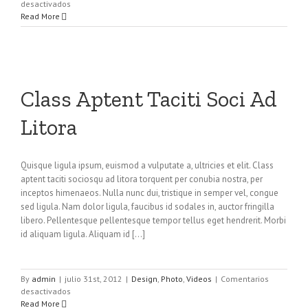
en
desactivados
Donec
Read More
At
Mauris
Enims
Class Aptent Taciti Soci Ad
Litora
Quisque ligula ipsum, euismod a vulputate a, ultricies et elit. Class
aptent taciti sociosqu ad litora torquent per conubia nostra, per
inceptos himenaeos. Nulla nunc dui, tristique in semper vel, congue
sed ligula. Nam dolor ligula, faucibus id sodales in, auctor fringilla
libero. Pellentesque pellentesque tempor tellus eget hendrerit. Morbi
id aliquam ligula. Aliquam id [...]
By
admin
|
julio 31st, 2012
|
Design
,
Photo
,
Videos
|
Comentarios
en
desactivados
Class
Read More