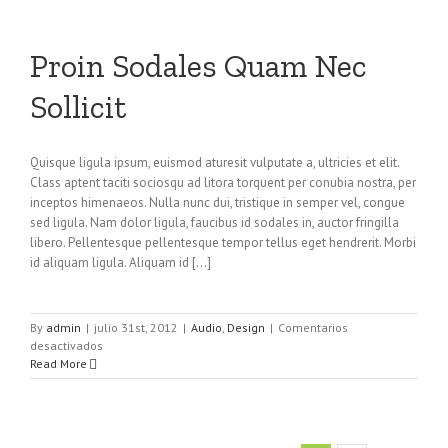
Odiosters
Proin Sodales Quam Nec
Sollicit
Quisque ligula ipsum, euismod aturesit vulputate a, ultricies et elit.
Class aptent taciti sociosqu ad litora torquent per conubia nostra, per
inceptos himenaeos. Nulla nunc dui, tristique in semper vel, congue
sed ligula. Nam dolor ligula, faucibus id sodales in, auctor fringilla
libero. Pellentesque pellentesque tempor tellus eget hendrerit. Morbi
id aliquam ligula. Aliquam id [...]
By
admin
|
julio 31st, 2012
|
Audio
,
Design
|
Comentarios
en
desactivados
Proin
Read More
Sodales
Quam
Nec
Sollicit